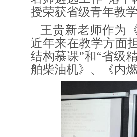
授荣获省级青年教
王贵新老师作为
近年来在教学方面
结构慕课
”
和
“
省级
舶柴油机》、《内